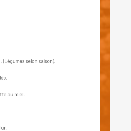
… (Légumes selon saison),
lés,
tte au miel,
dur,